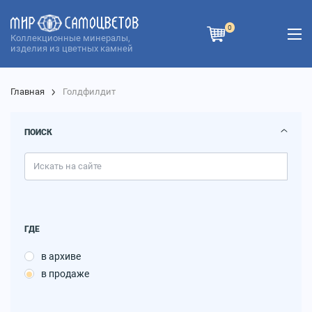
0
Коллекционные минералы,
изделия из цветных камней
Главная
Голдфилдит
ПОИСК
ГДЕ
в архиве
в продаже