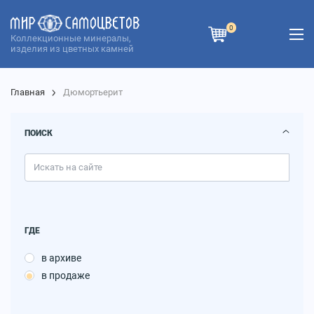
0
Коллекционные минералы,
изделия из цветных камней
Главная
Дюмортьерит
ПОИСК
ГДЕ
в архиве
в продаже