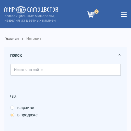
0
Коллекционные минералы,
изделия из цветных камней
Главная
Ингодит
ПОИСК
ГДЕ
в архиве
в продаже