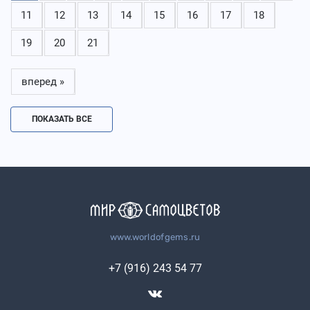
11
12
13
14
15
16
17
18
19
20
21
вперед »
ПОКАЗАТЬ ВСЕ
www.worldofgems.ru
+7 (916) 243 54 77