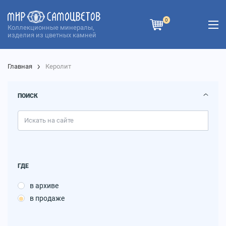
0
Коллекционные минералы,
изделия из цветных камней
Главная
Керолит
ПОИСК
ГДЕ
в архиве
в продаже