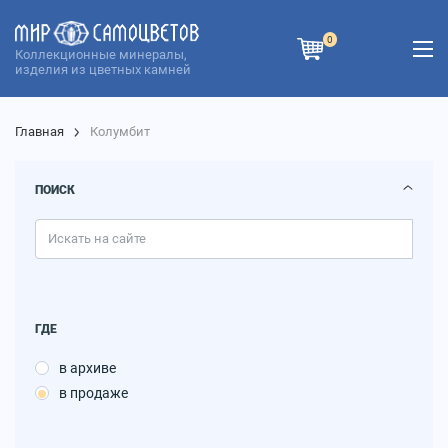
0
Коллекционные минералы,
изделия из цветных камней
Главная
Колумбит
ПОИСК
ГДЕ
в архиве
в продаже