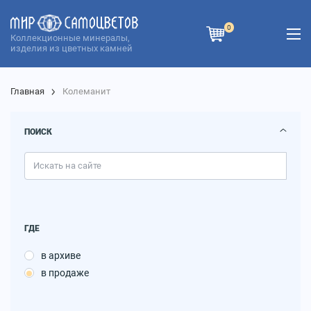
0
Коллекционные минералы,
изделия из цветных камней
Главная
Колеманит
ПОИСК
ГДЕ
в архиве
в продаже