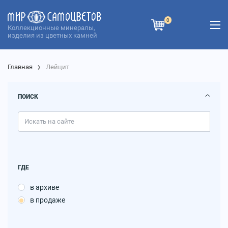
0
Коллекционные минералы,
изделия из цветных камней
Главная
Лейцит
ПОИСК
ГДЕ
в архиве
в продаже