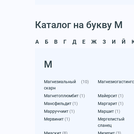
Каталог на букву М
А
Б
В
Г
Д
Е
Ж
З
И
Й
М
Магнезиальный
(10)
Магнезиогастинг
скарн
Магнетоплюмбит
(1)
Майерсит
(1)
Мансфильдит
(1)
Маргарит
(1)
Марруччиит
(1)
Маршит
(1)
Мервинит
(1)
Мергелистый
сланец
Миаскит
(8)
Мизерит
(3)