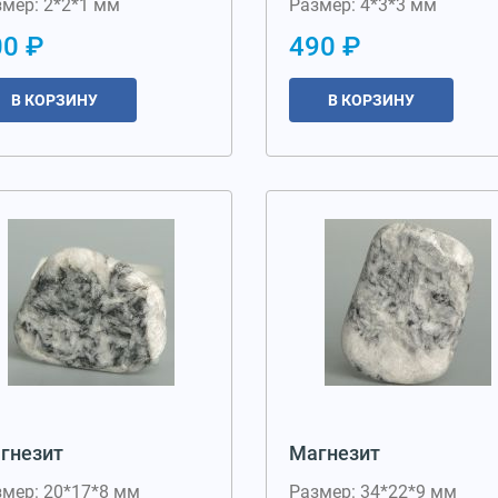
мер: 2*2*1 мм
Размер: 4*3*3 мм
00 ₽
490 ₽
В КОРЗИНУ
В КОРЗИНУ
гнезит
Магнезит
змер: 20*17*8 мм
Размер: 34*22*9 мм