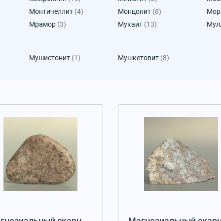
Монтичеллит
(4)
Монцонит
(8)
Мор
Мрамор
(3)
Мукаит
(13)
Мул
Мушистонит
(1)
Мушкетовит
(8)
гнезиальный скарн
Магнезиальный скар