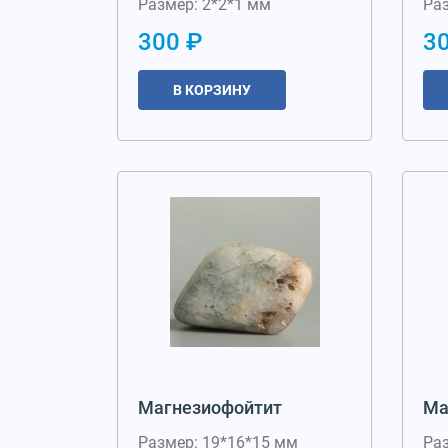
Размер: 2*2*1 мм
Раз
300 ₽
3
В КОРЗИНУ
Магнезиофойтит
Ма
Размер: 19*16*15 мм
Ра