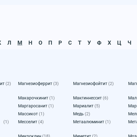
К
Л
М
Н
О
П
Р
С
Т
У
Ф
Х
Ц
Ч
сит
(2)
Магнезиоферрит
(3)
Магнезиофойтит
(2)
Маг
Макарочкинит
(1)
Макгиннессит
(6)
Мал
Маргаросанит
(1)
Мариалит
(5)
Мар
Массикот
(1)
Медь
(2)
Мел
(1)
Месселит
(4)
Метаалюминит
(1)
Мет
Микроклин
(18)
Миметит
(2)
Моз