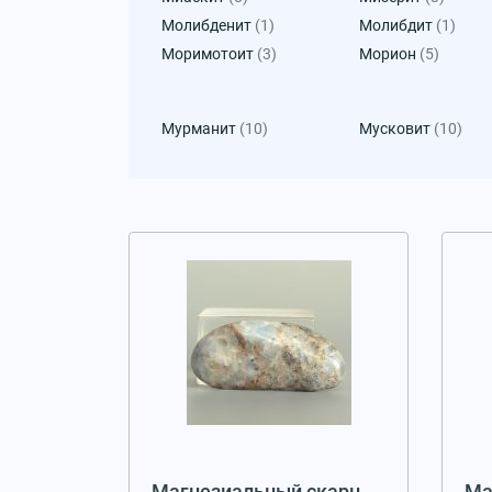
Молибденит
(1)
Молибдит
(1)
Моримотоит
(3)
Морион
(5)
Мурманит
(10)
Мусковит
(10)
Магнезиальный скарн
Ма