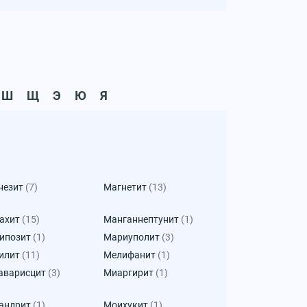
Ш
Щ
Э
Ю
Я
незит
(7)
Магнетит
(13)
ахит
(15)
Манганнептунит
(1)
ипозит
(1)
Мариуполит
(3)
илит
(11)
Мелифанит
(1)
аварисцит
(3)
Миаргирит
(1)
андрит
(1)
Моихукит
(1)