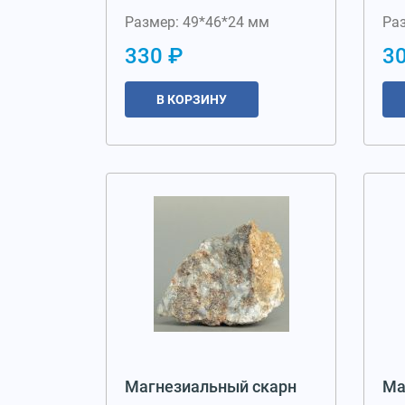
Размер: 49*46*24 мм
Ра
330 ₽
3
В КОРЗИНУ
Магнезиальный скарн
Ма