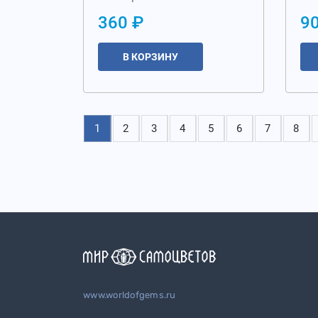
360 ₽
90
В КОРЗИНУ
1
2
3
4
5
6
7
8
www.worldofgems.ru