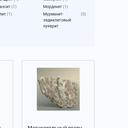
аэсит
(1)
Морденит
(1)
лит
(1)
Мурманит-
(5)
эвдиалитовый
луяврит
н
Магнезиальный скарн