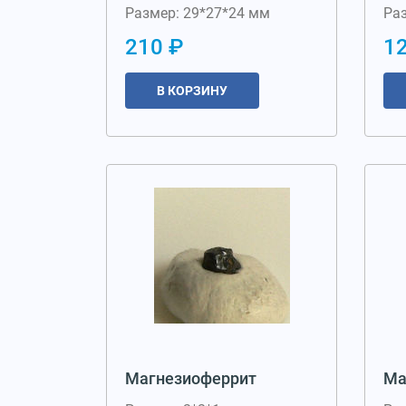
Размер: 29*27*24 мм
Ра
210 ₽
1
В КОРЗИНУ
Магнезиоферрит
Ма