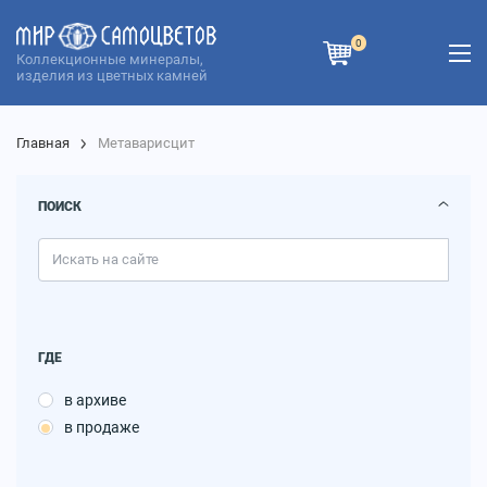
0
Коллекционные минералы,
изделия из цветных камней
Главная
Метаварисцит
ПОИСК
ГДЕ
в архиве
в продаже