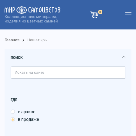
0
Коллекционные минералы,
изделия из цветных камней
Главная
Нашатырь
ПОИСК
ГДЕ
в архиве
в продаже