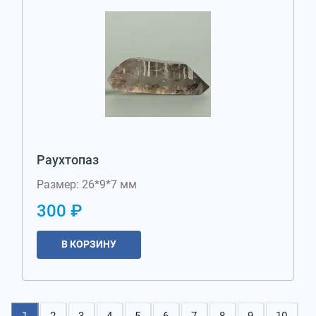
Раухтопаз
Размер: 26*9*7 мм
300 ₽
В КОРЗИНУ
1
2
3
4
5
6
7
8
9
10