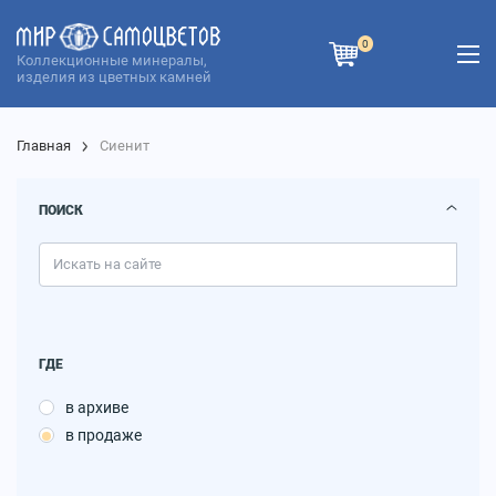
0
Коллекционные минералы,
изделия из цветных камней
Главная
Сиенит
ПОИСК
ГДЕ
в архиве
в продаже