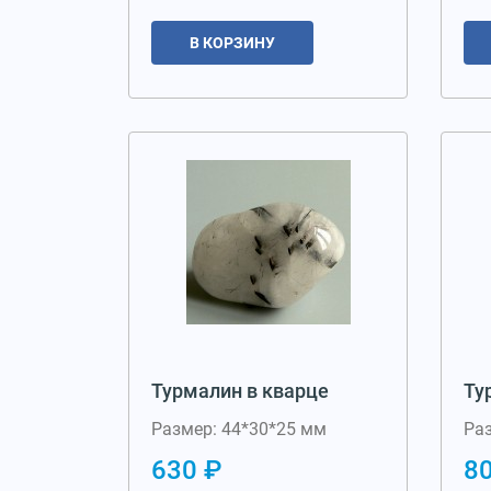
В КОРЗИНУ
Турмалин в кварце
Ту
Размер: 44*30*25 мм
Ра
630 ₽
8