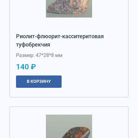
Риолит-флюорит-касситеритовая
туфобрекчия
Размер: 47*28*8 мм
140 ₽
В КОРЗИНУ