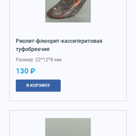
Риолит-флюорит-касситеритовая
туфобрекчия
Размер: 22*12*8 мм
130 ₽
В КОРЗИНУ