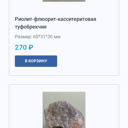
Риолит-флюорит-касситеритовая
туфобрекчия
Размер: 60*31*30 мм
270 ₽
В КОРЗИНУ