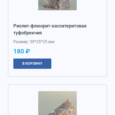
Риолит-флюорит-касситеритовая
туфобрекчия
Размер: 39*25*25 мм
180 ₽
В КОРЗИНУ