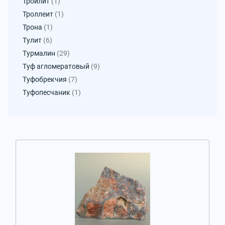
Троилит
(1)
Троллеит
(1)
Трона
(1)
Тулит
(6)
Турмалин
(29)
Туф агломератовый
(9)
Туфобрекчия
(7)
Туфопесчаник
(1)