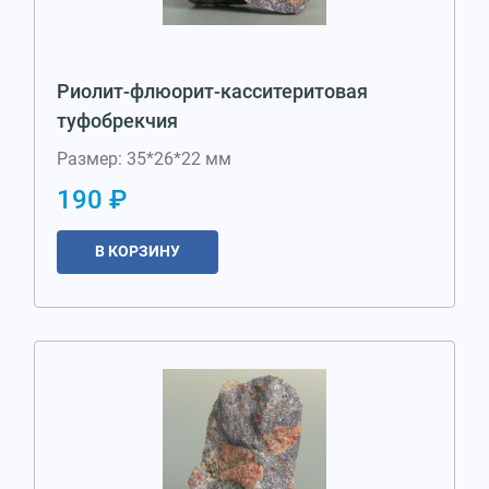
Риолит-флюорит-касситеритовая
туфобрекчия
Размер: 35*26*22 мм
190 ₽
В КОРЗИНУ