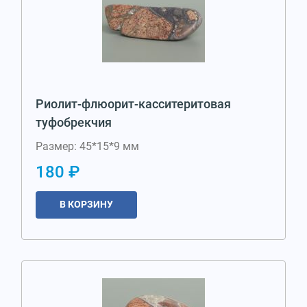
Риолит-флюорит-касситеритовая
туфобрекчия
Размер: 45*15*9 мм
180 ₽
В КОРЗИНУ