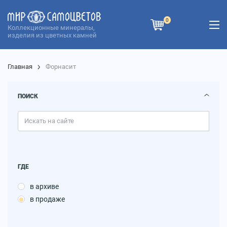
0
Коллекционные минералы,
изделия из цветных камней
Главная
Форнасит
ПОИСК
ГДЕ
в архиве
в продаже